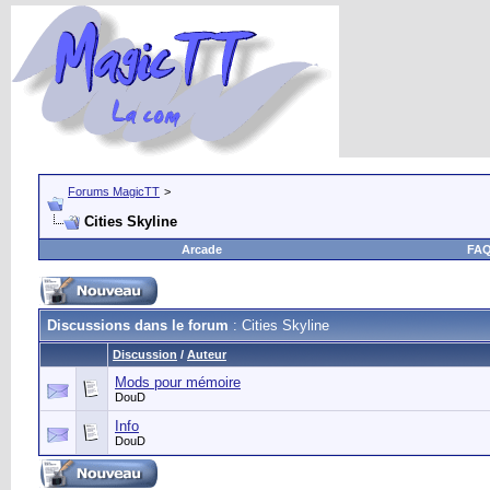
Forums MagicTT
>
Cities Skyline
Arcade
FA
Discussions dans le forum
: Cities Skyline
Discussion
/
Auteur
Mods pour mémoire
DouD
Info
DouD