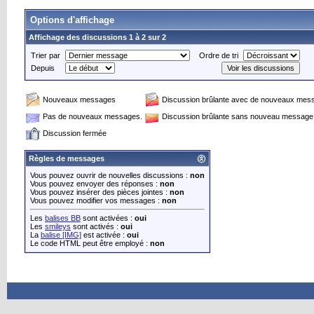
Options d'affichage
Affichage des discussions 1 à 2 sur 2
Trier par
Ordre de tri
Depuis
Nouveaux messages
Discussion brûlante avec de nouveaux mes
Pas de nouveaux messages.
Discussion brûlante sans nouveau message
Discussion fermée
Règles de messages
Vous pouvez ouvrir de nouvelles discussions :
non
Vous pouvez envoyer des réponses :
non
Vous pouvez insérer des pièces jointes :
non
Vous pouvez modifier vos messages :
non
Les
balises BB
sont activées :
oui
Les
smileys
sont activés :
oui
La
balise [IMG]
est activée :
oui
Le code HTML peut être employé :
non