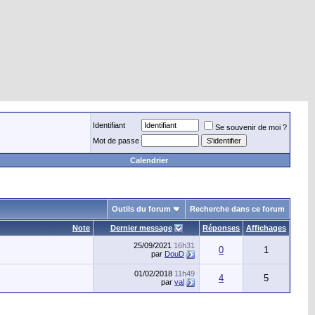
Identifiant
Se souvenir de moi ?
Mot de passe
Calendrier
Outils du forum
Recherche dans ce forum
Note
Dernier message
Réponses
Affichages
25/09/2021
16h31
0
1
par
DouD
01/02/2018
11h49
4
5
par
val