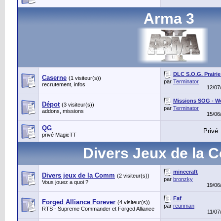
Arma 3
DLC S.O.G. Prairie
Caserne
(1 visiteur(s))
par
Terminator
recrutement, infos
12/07
Missions SOG - W
Dépot
(3 visiteur(s))
par
Terminator
addons, missions
15/06
QG
Privé
privé MagicTT
Divers Jeux de la
minecraft
Divers jeux de la Comm
(2 visiteur(s))
par
bronzky
Vous jouez a quoi ?
19/06
Faf
Forged Alliance Forever
(4 visiteur(s))
par
reunman
RTS - Supreme Commander et Forged Alliance
11/07