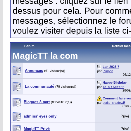
messages : cliquez sur le lien d
dessus pour cela. Pour commen
messages, sélectionnez le fo
voulez visiter depuis la liste c
Forum
Dernier mes
MagicTT la com
Lan 2023 ?
Annonces
(61 visiteur(s))
par
Pimpon
08/1
Happy Birthday
La communauté
(79 visiteur(s))
par
ToToR KeYzEr
28/09
Comment faire vos
Blagues à part
(89 visiteur(s))
par
petite_shadowE
01/05
admins' eyes only
Privé
MagicTT Privé
Privé