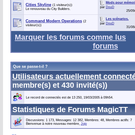
Mods pour mémoi
Cities Skyline
(1 visiteur(s))
par
DouD
Le renouveau du City Builders.
25/09
Les scénarios.
Command Modern Operations
(2
par
DouD
visiteur(s))
31/08
Marquer les forums comme lus
forums
Que se passe-t-il ?
Utilisateurs actuellement connect
membre(s) et 430 invité(s))
Le record de connectés est de 13 250, 19/03/2005 à 09h54.
Statistiques de Forums MagicTT
Discussions: 1 173, Messages: 12 382, Membres: 48,
Membres actifs: 7
Bienvenue à notre nouveau membre,
Jojo