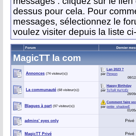
messages : cliquez sur le lien d
dessus pour cela. Pour commen
messages, sélectionnez le fo
voulez visiter depuis la liste c
Forum
Dernier mes
MagicTT la com
Lan 2023 ?
Annonces
(74 visiteur(s))
par
Pimpon
08/1
Happy Birthday
La communauté
(68 visiteur(s))
par
ToToR KeYzEr
28/09
Comment faire vos
Blagues à part
(97 visiteur(s))
par
petite_shadowE
01/05
admins' eyes only
Privé
MagicTT Privé
Privé