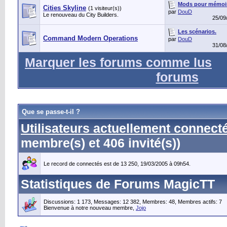
Mods pour mémoi
Cities Skyline
(1 visiteur(s))
par
DouD
Le renouveau du City Builders.
25/09
Les scénarios.
Command Modern Operations
par
DouD
31/08
Marquer les forums comme lus
forums
Que se passe-t-il ?
Utilisateurs actuellement connect
membre(s) et 406 invité(s))
Le record de connectés est de 13 250, 19/03/2005 à 09h54.
Statistiques de Forums MagicTT
Discussions: 1 173, Messages: 12 382, Membres: 48,
Membres actifs: 7
Bienvenue à notre nouveau membre,
Jojo