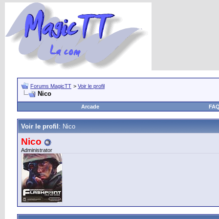
Forums MagicTT
>
Voir le profil
Nico
Arcade
FA
Voir le profil
: Nico
Nico
Administrator