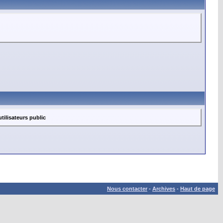
tilisateurs public
Nous contacter
-
Archives
-
Haut de page