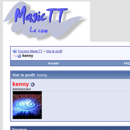
Forums MagicTT
>
Voir le profil
kenny
Arcade
FA
Voir le profil
: kenny
kenny
Administrator
Signature