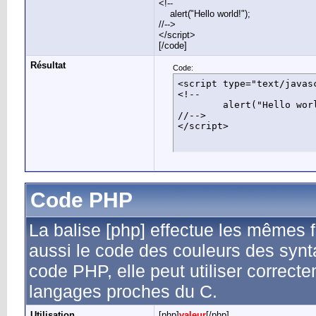
<!--
alert("Hello world!");
//-->
</script>
[/code]
Résultat
Code:
<script type="text/javasc
<!--

	alert("Hello world!");

//-->

</script>
Code PHP
La balise [php] effectue les mêmes fo
aussi le code des couleurs des synt
code PHP, elle peut utiliser correct
langages proches du C.
Utilisation
[php]
valeur
[/php]