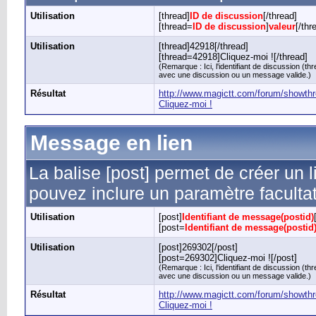
Utilisation
[thread]
ID de discussion
[/thread]
[thread=
ID de discussion
]
valeur
[/thr
Utilisation
[thread]42918[/thread]
[thread=42918]Cliquez-moi ![/thread]
(Remarque : Ici, l'identifiant de discussion (t
avec une discussion ou un message valide.)
Résultat
http://www.magictt.com/forum/showth
Cliquez-moi !
Message en lien
La balise [post] permet de créer un
pouvez inclure un paramètre facultat
Utilisation
[post]
Identifiant de message(postid)
[post=
Identifiant de message(postid
Utilisation
[post]269302[/post]
[post=269302]Cliquez-moi ![/post]
(Remarque : Ici, l'identifiant de discussion (t
avec une discussion ou un message valide.)
Résultat
http://www.magictt.com/forum/showt
Cliquez-moi !