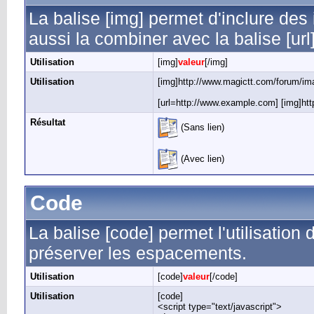
La balise [img] permet d'inclure d
aussi la combiner avec la balise [url
Utilisation
[img]
valeur
[/img]
Utilisation
[img]http://www.magictt.com/forum/ima
[url=http://www.example.com] [img]htt
Résultat
(Sans lien)
(Avec lien)
Code
La balise [code] permet l'utilisation 
préserver les espacements.
Utilisation
[code]
valeur
[/code]
Utilisation
[code]
<script type="text/javascript">