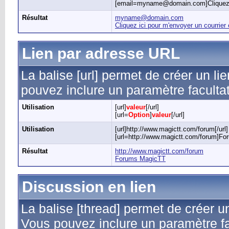
[email=myname@domain.com]Cliquez ici
Résultat
myname@domain.com
Cliquez ici pour m'envoyer un courrier 
Lien par adresse URL
La balise [url] permet de créer un li
pouvez inclure un paramètre facultat
Utilisation
[url]
valeur
[/url]
[url=
Option
]
valeur
[/url]
Utilisation
[url]http://www.magictt.com/forum[/url]
[url=http://www.magictt.com/forum]Fo
Résultat
http://www.magictt.com/forum
Forums MagicTT
Discussion en lien
La balise [thread] permet de créer u
Vous pouvez inclure un paramètre fac