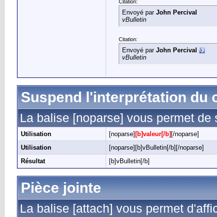
Citation:
Envoyé par
John Percival
vBulletin
Citation:
Envoyé par
John Percival
vBulletin
Suspend l'interprétation du
La balise [noparse] vous permet de 
Utilisation
[noparse]
[b]valeur[/b]
[/noparse]
Utilisation
[noparse][b]vBulletin[/b][/noparse]
Résultat
[b]vBulletin[/b]
Pièce jointe
La balise [attach] vous permet d'affi