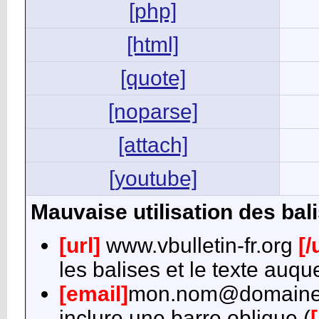
[php]
[html]
[quote]
[noparse]
[attach]
[youtube]
Mauvaise utilisation des bal
[url]
www.vbulletin-fr.org
[/
les balises et le texte auq
[email]
mon.nom@domaine
inclure une barre oblique (