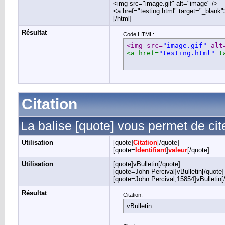
<img src="image.gif" alt="image" />
<a href="testing.html" target="_blank
[/html]
Résultat
Code HTML:
<img src=
"image.gif"
 alt
<a href=
"testing.html"
 t
Citation
La balise [quote] vous permet de ci
Utilisation
[quote]
Citation
[/quote]
[quote=
Identifiant
]
valeur
[/quote]
Utilisation
[quote]vBulletin[/quote]
[quote=John Percival]vBulletin[/quote]
[quote=John Percival;15854]vBulletin[
Résultat
Citation:
vBulletin