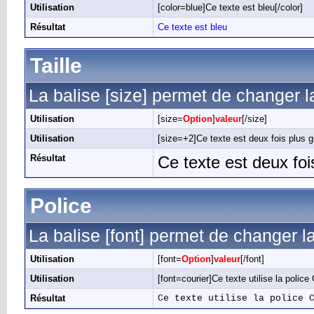
Utilisation
[color=blue]Ce texte est bleu[/color]
Résultat
Ce texte est bleu
Taille
La balise [size] permet de changer la 
Utilisation
[size=
Option
]
valeur
[/size]
Utilisation
[size=+2]Ce texte est deux fois plus gr
Résultat
Ce texte est deux foi
Police
La balise [font] permet de changer la
Utilisation
[font=
Option
]
valeur
[/font]
Utilisation
[font=courier]Ce texte utilise la police 
Résultat
Ce texte utilise la police 