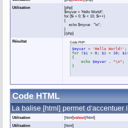
Utilisation
[php]
$myvar = 'Hello World!';
for ($
i = 0; $i < 10; $i++)
{
echo $myvar . "\n";
}
[/php]
Résultat
Code PHP:
$myvar
=
'Hello World!'
;
for (
$i
=
0
;
$i
<
10
;
$i
{
echo
$myvar
.
"\n"
;
}
Code HTML
La balise [html] permet d'accentuer
Utilisation
[html]
valeur
[/html]
Utilisation
[html]