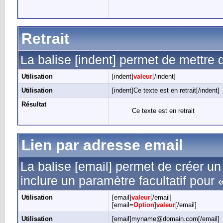
Retrait
La balise [indent] permet de mettre d
Utilisation
[indent]
valeur
[/indent]
Utilisation
[indent]Ce texte est en retrait[/indent]
Résultat
Ce texte est en retrait
Lien par adresse email
La balise [email] permet de créer u
inclure un paramètre facultatif pour 
Utilisation
[email]
valeur
[/email]
[email=
Option
]
valeur
[/email]
Utilisation
[email]myname@domain.com[/email]