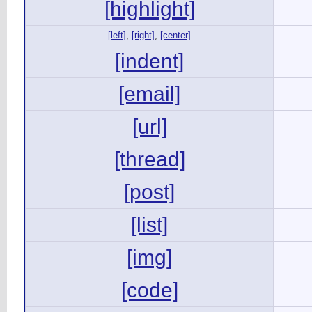
[highlight]
[left]
,
[right]
,
[center]
[indent]
[email]
[url]
[thread]
[post]
[list]
[img]
[code]