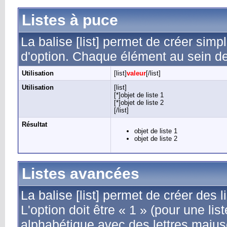
Listes à puce
La balise [list] permet de créer sim
d'option. Chaque élément au sein de l
Utilisation
[list]
valeur
[/list]
Utilisation
[list]
[*]objet de liste 1
[*]objet de liste 2
[/list]
Résultat
objet de liste 1
objet de liste 2
Listes avancées
La balise [list] permet de créer des 
L'option doit être « 1 » (pour une li
alphabétique avec des lettres majusc