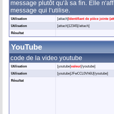
message plutôt qu'à sa fin. Elle n'af
message qui l'utilise.
Utilisation
[attach]
Identifiant de pièce jointe (a
Utilisation
[attach]12345[/attach]
Résultat
YouTube
code de la video youtube
Utilisation
[youtube]
valeur
[/youtube]
Utilisation
[youtube]JFwCCL0Vh6U[/youtube]
Résultat