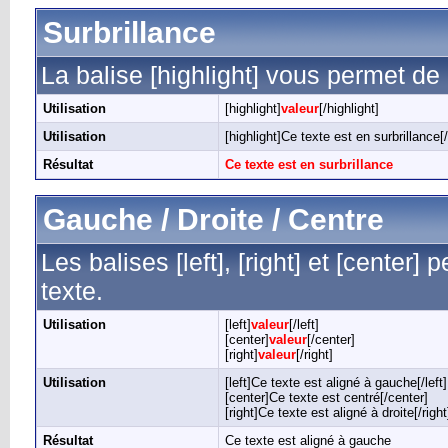
Surbrillance
La balise [highlight] vous permet de 
Utilisation
[highlight]
valeur
[/highlight]
Utilisation
[highlight]Ce texte est en surbrillance[/
Résultat
Ce texte est en surbrillance
Gauche / Droite / Centre
Les balises [left], [right] et [center
texte.
Utilisation
[left]
valeur
[/left]
[center]
valeur
[/center]
[right]
valeur
[/right]
Utilisation
[left]Ce texte est aligné à gauche[/left]
[center]Ce texte est centré[/center]
[right]Ce texte est aligné à droite[/right
Résultat
Ce texte est aligné à gauche