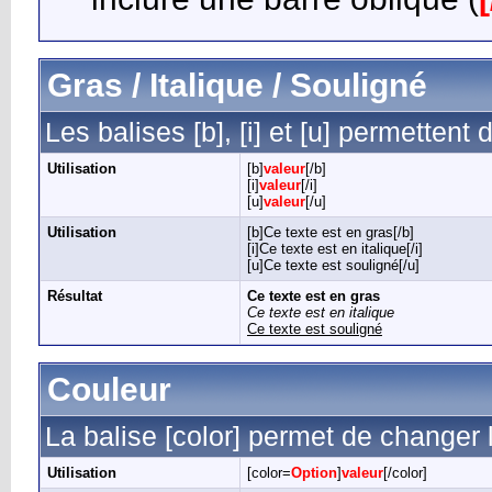
Gras / Italique / Souligné
Les balises [b], [i] et [u] permettent
Utilisation
[b]
valeur
[/b]
[i]
valeur
[/i]
[u]
valeur
[/u]
Utilisation
[b]Ce texte est en gras[/b]
[i]Ce texte est en italique[/i]
[u]Ce texte est souligné[/u]
Résultat
Ce texte est en gras
Ce texte est en italique
Ce texte est souligné
Couleur
La balise [color] permet de changer l
Utilisation
[color=
Option
]
valeur
[/color]