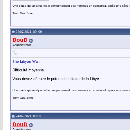
Une dinde qui analyserait le comportement des hommes en conclurait, après une série d’o
Trom Xua Snoc
24/07/2021, 09h09
DouD
Administrator
The Libyan War.
Difficulté moyenne.
Vous devez détruire le potentiel militaire de la Libye.
__________________
Une dinde qui analyserait le comportement des hommes en conclurait, après une série d’o
Trom Xua Snoc
24/07/2021, 09h11
DouD
Administrator