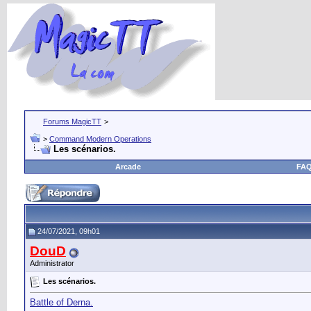
Forums MagicTT
>
>
Command Modern Operations
Les scénarios.
Arcade
FA
24/07/2021, 09h01
DouD
Administrator
Les scénarios.
Battle of Derna.