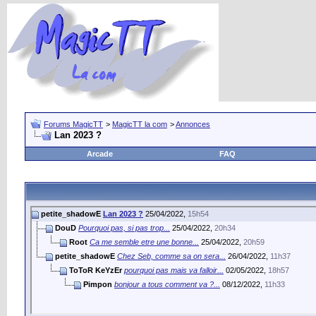
Forums MagicTT
>
MagicTT la com
>
Annonces
Lan 2023 ?
Arcade
FAQ
petite_shadowE
Lan 2023 ?
25/04/2022,
15h54
DouD
Pourquoi pas, si pas trop...
25/04/2022,
20h34
Root
Ca me semble etre une bonne...
25/04/2022,
20h59
petite_shadowE
Chez Seb, comme sa on sera...
26/04/2022,
11h37
ToToR KeYzEr
pourquoi pas mais va falloir...
02/05/2022,
18h57
Pimpon
bonjour a tous comment va ?...
08/12/2022,
11h33