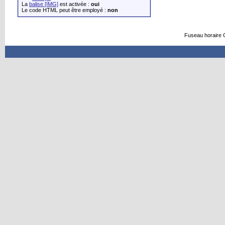
La
balise [IMG]
est activée :
oui
Le code HTML peut être employé :
non
Fuseau horaire 