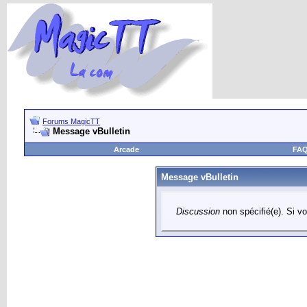
Forums MagicTT
Message vBulletin
Arcade
FA
Message vBulletin
Discussion
non spécifié(e). Si vo