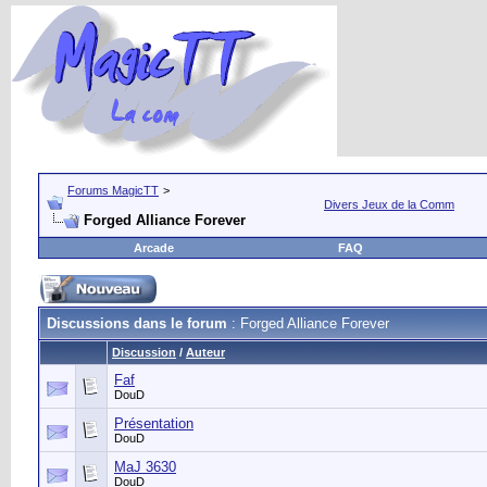
Forums MagicTT
>
Divers Jeux de la Comm
Forged Alliance Forever
Arcade
FAQ
Discussions dans le forum
: Forged Alliance Forever
Discussion
/
Auteur
Faf
DouD
Présentation
DouD
MaJ 3630
DouD