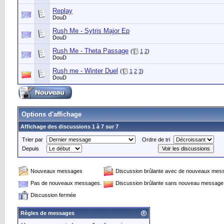
Replay
DouD
Rush Me - Sytris Major Ep
DouD
Rush Me - Theta Passage
(
1
2
)
DouD
Rush me - Winter Duel
(
1
2
3
)
DouD
Options d'affichage
Affichage des discussions 1 à 7 sur 7
Trier par
Ordre de tri
Depuis
Nouveaux messages
Discussion brûlante avec de nouveaux mes
Pas de nouveaux messages.
Discussion brûlante sans nouveau message
Discussion fermée
Règles de messages