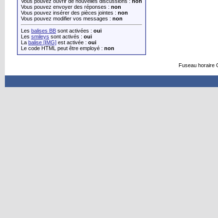
Vous pouvez ouvrir de nouvelles discussions :
non
Vous pouvez envoyer des réponses :
non
Vous pouvez insérer des pièces jointes :
non
Vous pouvez modifier vos messages :
non
Les
balises BB
sont activées :
oui
Les
smileys
sont activés :
oui
La
balise [IMG]
est activée :
oui
Le code HTML peut être employé :
non
Fuseau horaire 