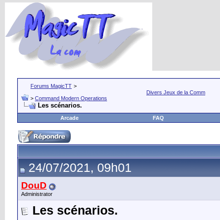
Forums MagicTT
>
Divers Jeux de la Comm
>
Command Modern Operations
Les scénarios.
Arcade
FAQ
24/07/2021, 09h01
DouD
Administrator
Les scénarios.