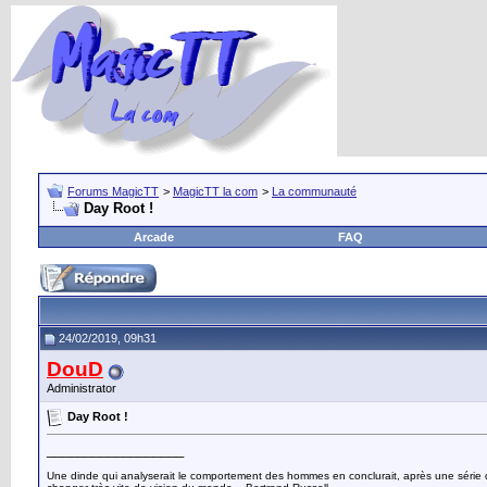
Forums MagicTT
>
MagicTT la com
>
La communauté
Day Root !
Arcade
FAQ
24/02/2019, 09h31
DouD
Administrator
Day Root !
__________________
Une dinde qui analyserait le comportement des hommes en conclurait, après une série d’o