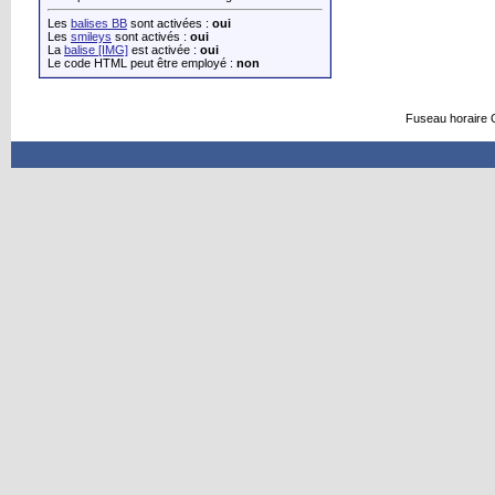
Les
balises BB
sont activées :
oui
Les
smileys
sont activés :
oui
La
balise [IMG]
est activée :
oui
Le code HTML peut être employé :
non
Fuseau horaire 