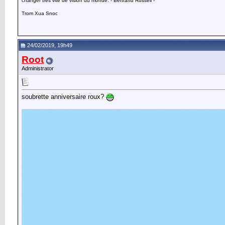
changer très vite de vision du monde. - Bertrand Russell -
Trom Xua Snoc
24/02/2019, 19h49
Root
Administrator
soubrette anniversaire roux?