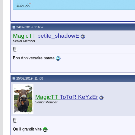
24/02/2019, 21h57
MagicTT
petite_shadowE
Senior Member
Bon Anniversaire patate
25/02/2019, 11h58
MagicTT
ToToR KeYzEr
Senior Member
Qu il grandit vite
__________________