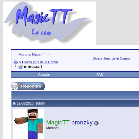
Forums MagicTT
>
Divers Jeux de la Comm
>
Divers jeux de la Comm
minecraft
Arcade
FAQ
19/06/2020, 16h06
MagicTT
bronzky
Member