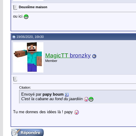
Deuxième maison
ou ici
19/06/2020, 16h30
MagicTT
bronzky
Member
Citation:
Envoyé par
papy boum
C'est la cabane au fond du jaardiiin
Tu me donnes des idées là ! papy